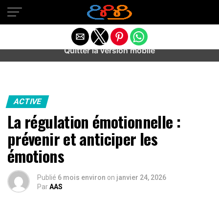
Warning
: preg_match(): Unknown modifier '/' in
/home/u589487443/domains/aideanxietestress.fr/public_h
content/plugins/idev-post-views/includes/class-bots.php
on line
130
Quitter la version mobile
ACTIVE
La régulation émotionnelle :
prévenir et anticiper les
émotions
Publié
6 mois environ
on
janvier 24, 2026
Par
AAS