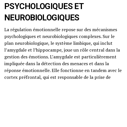
PSYCHOLOGIQUES ET
NEUROBIOLOGIQUES
La régulation émotionnelle repose sur des mécanismes
psychologiques et neurobiologiques complexes. Sur le
plan neurobiologique, le système limbique, qui inclut
l’amygdale et l’hippocampe, joue un rôle central dans la
gestion des émotions. L’amygdale est particulièrement
impliquée dans la détection des menaces et dans la
réponse émotionnelle. Elle fonctionne en tandem avec le
cortex préfrontal, qui est responsable de la prise de
décision et de la régulation des émotions.
Les approches de la psychologie cognitivo-
comportementale (TCC) nous enseignent que nos
pensées influencent nos émotions. Par conséquent,
apprendre à modifier nos pensées négatives ou
catastrophiques peut nous aider à mieux gérer nos