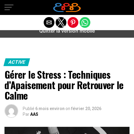
Warning
: preg_match(): Unknown modifier '/' in
/home/u589487443/domains/aideanxietestress.fr/public_h
content/plugins/idev-post-views/includes/class-bots.php
on line
130
Quitter la version mobile
ACTIVE
Gérer le Stress : Techniques
d’Apaisement pour Retrouver le
Calme
Publié
6 mois environ
on
février 20, 2026
Par
AAS