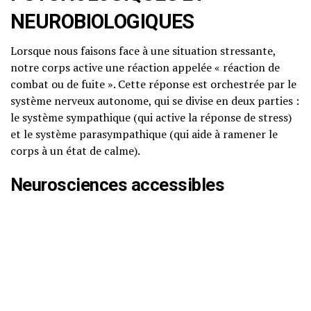
NEUROBIOLOGIQUES
Lorsque nous faisons face à une situation stressante,
notre corps active une réaction appelée « réaction de
combat ou de fuite ». Cette réponse est orchestrée par le
système nerveux autonome, qui se divise en deux parties :
le système sympathique (qui active la réponse de stress)
et le système parasympathique (qui aide à ramener le
corps à un état de calme).
Neurosciences accessibles
Au niveau neurobiologique, le stress est régulé par
plusieurs structures cérébrales, notamment l’amygdale,
qui détecte les menaces, et l’hypothalamus, qui
déclenche la libération d’hormones telles que
l’adrénaline et le cortisol. Ces hormones préparent le
corps à réagir rapidement, mais une exposition