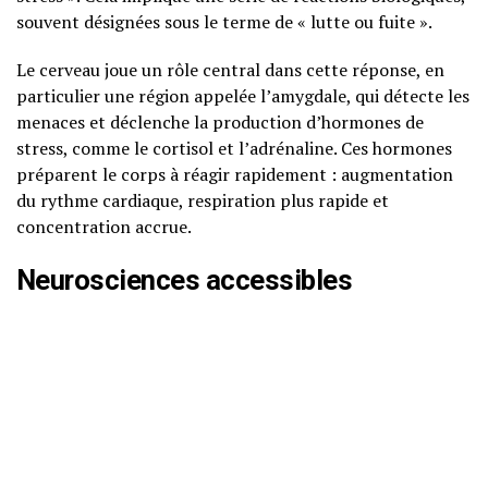
souvent désignées sous le terme de « lutte ou fuite ».
Le cerveau joue un rôle central dans cette réponse, en
particulier une région appelée l’amygdale, qui détecte les
menaces et déclenche la production d’hormones de
stress, comme le cortisol et l’adrénaline. Ces hormones
préparent le corps à réagir rapidement : augmentation
du rythme cardiaque, respiration plus rapide et
concentration accrue.
Neurosciences accessibles
Les neurosciences montrent que le stress chronique peut
avoir des effets durables sur le cerveau. Par exemple, une
exposition prolongée au stress peut mener à une
diminution du volume de l’hippocampe, une zone liée à la
mémoire et à l’apprentissage. Cela souligne l’importance
de gérer le stress non seulement pour notre bien-être
immédiat, mais aussi pour notre santé cognitive à long