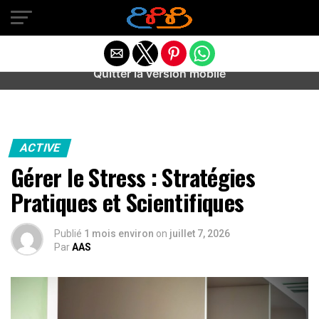
Warning
: preg_match(): Unknown modifier '/' in
/home/u589487443/domains/aideanxietestress.fr/public_h
content/plugins/idev-post-views/includes/class-bots.php
on line
130
Quitter la version mobile
ACTIVE
Gérer le Stress : Stratégies
Pratiques et Scientifiques
Publié
1 mois environ
on
juillet 7, 2026
Par
AAS