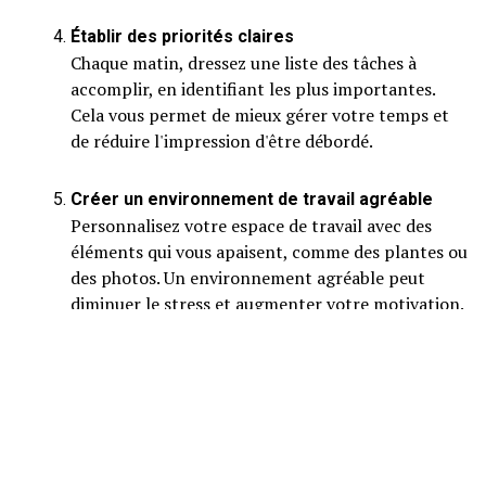
Établir des priorités claires
Chaque matin, dressez une liste des tâches à
accomplir, en identifiant les plus importantes.
Cela vous permet de mieux gérer votre temps et
de réduire l'impression d'être débordé.
Créer un environnement de travail agréable
Personnalisez votre espace de travail avec des
éléments qui vous apaisent, comme des plantes ou
des photos. Un environnement agréable peut
diminuer le stress et augmenter votre motivation.
S'engager dans des rituels de fin de journée
Chaque soir, prenez 10 minutes pour faire le point
sur votre journée. Notez vos réalisations et vos
défis. Cela vous aide à clore la journée et à éviter
de ramener le stress à la maison.