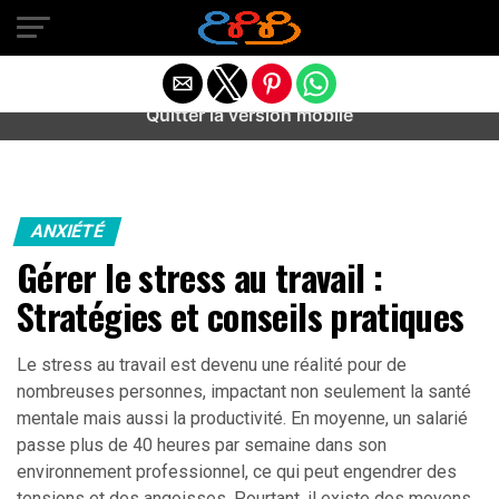
Warning
: preg_match(): Unknown modifier '/' in
/home/u589487443/domains/aideanxietestress.fr/public_h
content/plugins/idev-post-views/includes/class-bots.php
on line
130
Quitter la version mobile
ANXIÉTÉ
Gérer le stress au travail :
Stratégies et conseils pratiques
Le stress au travail est devenu une réalité pour de
nombreuses personnes, impactant non seulement la santé
mentale mais aussi la productivité. En moyenne, un salarié
passe plus de 40 heures par semaine dans son
environnement professionnel, ce qui peut engendrer des
tensions et des angoisses. Pourtant, il existe des moyens