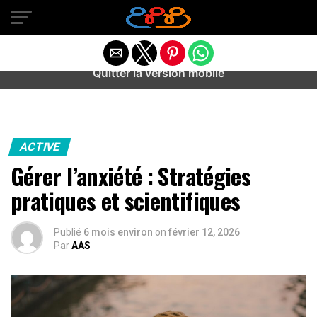
Warning
: preg_match(): Unknown modifier '/' in
/home/u589487443/domains/aideanxietestress.fr/public_h
content/plugins/idev-post-views/includes/class-bots.php
on line
130
Quitter la version mobile
ACTIVE
Gérer l’anxiété : Stratégies
pratiques et scientifiques
Publié
6 mois environ
on
février 12, 2026
Par
AAS