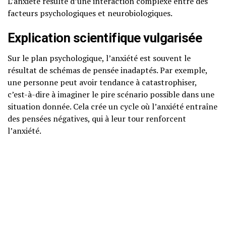
L’anxiété résulte d’une interaction complexe entre des
facteurs psychologiques et neurobiologiques.
Explication scientifique vulgarisée
Sur le plan psychologique, l’anxiété est souvent le
résultat de schémas de pensée inadaptés. Par exemple,
une personne peut avoir tendance à catastrophiser,
c’est-à-dire à imaginer le pire scénario possible dans une
situation donnée. Cela crée un cycle où l’anxiété entraîne
des pensées négatives, qui à leur tour renforcent
l’anxiété.
Neurosciences accessibles
Du point de vue des neurosciences, l’anxiété implique des
circuits cérébraux spécifiques, notamment l’amygdale,
qui joue un rôle crucial dans la gestion des émotions.
Lorsque nous percevons une menace, l’amygdale s’active
et déclenche une réponse de lutte ou de fuite. D’autres