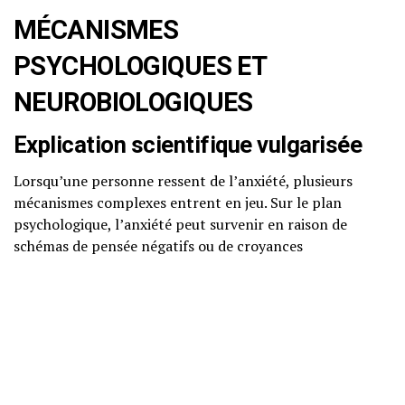
MÉCANISMES
PSYCHOLOGIQUES ET
NEUROBIOLOGIQUES
Explication scientifique vulgarisée
Lorsqu’une personne ressent de l’anxiété, plusieurs
mécanismes complexes entrent en jeu. Sur le plan
psychologique, l’anxiété peut survenir en raison de
schémas de pensée négatifs ou de croyances
irrationnelles. Par exemple, une personne peut penser
qu’elle échouera dans une situation donnée sans preuve
suffisante pour soutenir cette croyance.
Neurosciences accessibles
D’un point de vue neurobiologique, l’anxiété est souvent