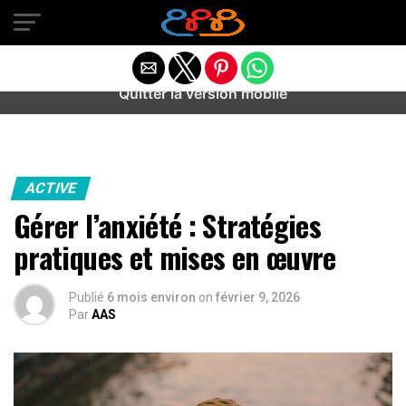
Warning
: preg_match(): Unknown modifier '/' in
/home/u589487443/domains/aideanxietestress.fr/public_h
content/plugins/idev-post-views/includes/class-bots.php
on line
130
Quitter la version mobile
ACTIVE
Gérer l’anxiété : Stratégies
pratiques et mises en œuvre
Publié
6 mois environ
on
février 9, 2026
Par
AAS