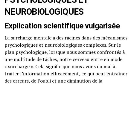
NEUROBIOLOGIQUES
Explication scientifique vulgarisée
La surcharge mentale a des racines dans des mécanismes
psychologiques et neurobiologiques complexes. Sur le
plan psychologique, lorsque nous sommes confrontés à
une multitude de tâches, notre cerveau entre en mode
« surcharge ». Cela signifie que nous avons du mal à
traiter l’information efficacement, ce qui peut entraîner
des erreurs, de l’oubli et une diminution de la
productivité.
Neurosciences accessibles
D’un point de vue neurologique, des études ont montré
que le cortex préfrontal, responsable de la prise de
décision, de la concentration et du contrôle des