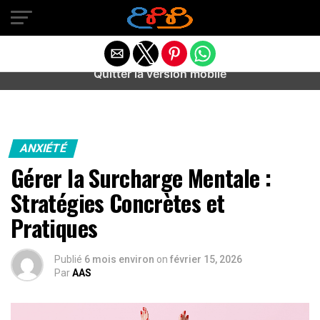
Warning
: preg_match(): Unknown modifier '/' in
/home/u589487443/domains/aideanxietestress.fr/public_h
content/plugins/idev-post-views/includes/class-bots.php
on line
130
Quitter la version mobile
ANXIÉTÉ
Gérer la Surcharge Mentale :
Stratégies Concrètes et
Pratiques
Publié
6 mois environ
on
février 15, 2026
Par
AAS