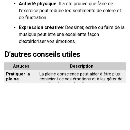
Activité physique
: Il a été prouvé que faire de
l’exercice peut réduire les sentiments de colère et
de frustration.
Expression créative
: Dessiner, écrire ou faire de la
musique peut être une excellente façon
d’extérioriser vos émotions.
D’autres conseils utiles
Astuces
Description
Pratiquer la
La pleine conscience peut aider à être plus
pleine
conscient de vos émotions et à les gérer de
conscience
manière plus constructive.
Consulter un
Si votre colère et votre frustration
professionnel
deviennent difficiles à gérer, vous pourriez
de la santé
envisager de consulter un professionnel de
mentale
la santé mentale.
S’entourer de
Les personnes autour de vous peuvent avoir
personnes
une influence majeure sur votre état
positives
émotionnel.