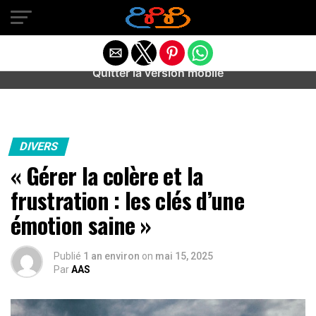
Warning
: preg_match(): Unknown modifier '/' in
/home/u589487443/domains/aideanxietestress.fr/public_h
content/plugins/idev-post-views/includes/class-bots.php
on line
130
Quitter la version mobile
DIVERS
« Gérer la colère et la
frustration : les clés d’une
émotion saine »
Publié
1 an environ
on
mai 15, 2025
Par
AAS