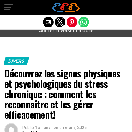
Warning
: preg_match(): Unknown modifier '/' in
/home/u589487443/domains/aideanxietestress.fr/public_h
content/plugins/idev-post-views/includes/class-bots.php
on line
130
Quitter la version mobile
DIVERS
Découvrez les signes physiques
et psychologiques du stress
chronique : comment les
reconnaître et les gérer
efficacement!
Publié
1 an environ
on
mai 7, 2025