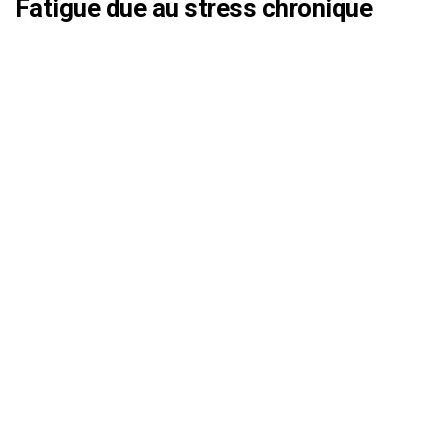
Fatigue due au stress chronique
La fatigue due au stress chronique (lien vers un autre
article) est un phénomène courant mais souvent ignoré.
Les personnes stressées ont tendance à se sentir
constamment fatiguées, même après une bonne nuit de
sommeil.
Signes psychologiques du stress