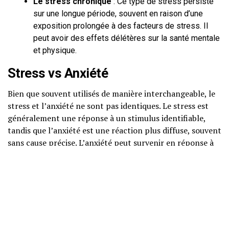
Le stress chronique
: Ce type de stress persiste
sur une longue période, souvent en raison d’une
exposition prolongée à des facteurs de stress. Il
peut avoir des effets délétères sur la santé mentale
et physique.
Stress vs Anxiété
Bien que souvent utilisés de manière interchangeable, le
stress et l’anxiété ne sont pas identiques. Le stress est
généralement une réponse à un stimulus identifiable,
tandis que l’anxiété est une réaction plus diffuse, souvent
sans cause précise. L’anxiété peut survenir en réponse à
un stress chronique ou prolongé, mais elle peut
également exister indépendamment de tout facteur de
stress évident.
MÉCANISMES
PSYCHOLOGIQUES ET