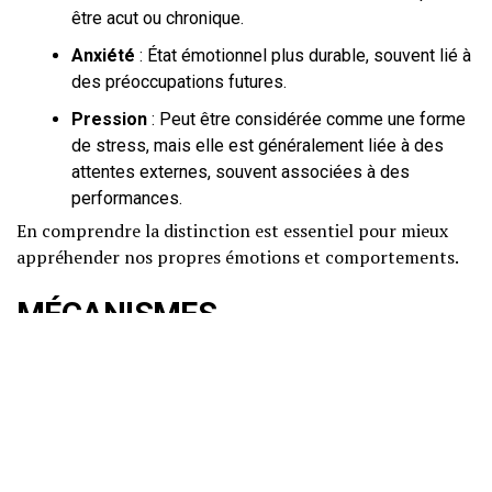
être acut ou chronique.
Anxiété
: État émotionnel plus durable, souvent lié à
des préoccupations futures.
Pression
: Peut être considérée comme une forme
de stress, mais elle est généralement liée à des
attentes externes, souvent associées à des
performances.
En comprendre la distinction est essentiel pour mieux
appréhender nos propres émotions et comportements.
MÉCANISMES
PSYCHOLOGIQUES ET
NEUROBIOLOGIQUES
Le stress est le résultat d’une interaction complexe entre
notre esprit et notre corps. Lorsque nous faisons face à