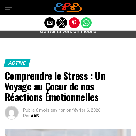
Warning
: preg_match(): Unknown modifier '/' in
/home/u589487443/domains/aideanxietestress.fr/public_h
content/plugins/idev-post-views/includes/class-bots.php
on line
130
Quitter la version mobile
ACTIVE
Comprendre le Stress : Un
Voyage au Coeur de nos
Réactions Émotionnelles
Publié
6 mois environ
on
février 6, 2026
Par
AAS