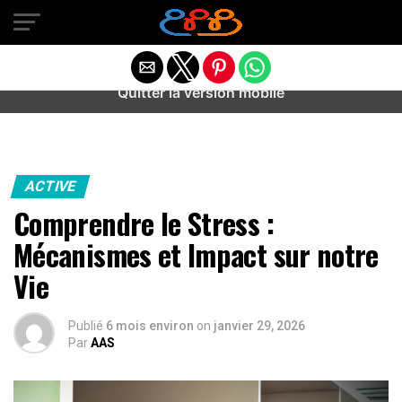
Warning
: preg_match(): Unknown modifier '/' in
/home/u589487443/domains/aideanxietestress.fr/public_h
content/plugins/idev-post-views/includes/class-bots.php
on line
130
Quitter la version mobile
ACTIVE
Comprendre le Stress :
Mécanismes et Impact sur notre
Vie
Publié
6 mois environ
on
janvier 29, 2026
Par
AAS