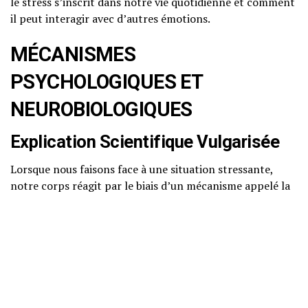
le stress s’inscrit dans notre vie quotidienne et comment
il peut interagir avec d’autres émotions.
MÉCANISMES
PSYCHOLOGIQUES ET
NEUROBIOLOGIQUES
Explication Scientifique Vulgarisée
Lorsque nous faisons face à une situation stressante,
notre corps réagit par le biais d’un mécanisme appelé la
réponse « combat ou fuite ». Ce mécanisme,
profondément ancré dans notre biologie, est contrôlé
par le système nerveux autonome, qui se divise en deux
branches principales : le système nerveux sympathique et
le système nerveux parasympathique.
Système nerveux sympathique
: Active la réponse