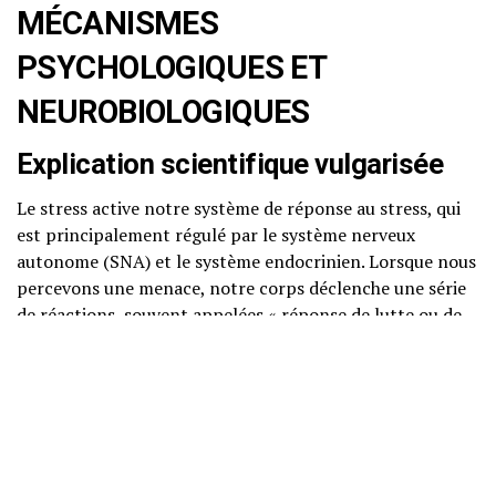
MÉCANISMES
PSYCHOLOGIQUES ET
NEUROBIOLOGIQUES
Explication scientifique vulgarisée
Le stress active notre système de réponse au stress, qui
est principalement régulé par le système nerveux
autonome (SNA) et le système endocrinien. Lorsque nous
percevons une menace, notre corps déclenche une série
de réactions, souvent appelées « réponse de lutte ou de
fuite ». Cette réponse est essentielle pour notre survie,
mais elle peut devenir problématique lorsque le stress
devient chronique.
Neurosciences accessibles
Au niveau neurobiologique, plusieurs structures