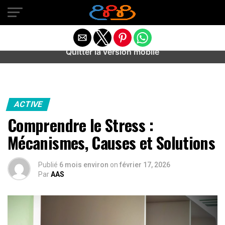
Warning
: preg_match(): Unknown modifier '/' in
/home/u589487443/domains/aideanxietestress.fr/public_h
content/plugins/idev-post-views/includes/class-bots.php
on line
130
Quitter la version mobile
ACTIVE
Comprendre le Stress :
Mécanismes, Causes et Solutions
Publié
6 mois environ
on
février 17, 2026
Par
AAS