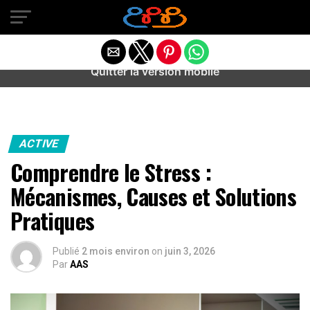
Warning
: preg_match(): Unknown modifier '/' in
/home/u589487443/domains/aideanxietestress.fr/public_h
content/plugins/idev-post-views/includes/class-bots.php
on line
130
Quitter la version mobile
ACTIVE
Comprendre le Stress :
Mécanismes, Causes et Solutions
Pratiques
Publié
2 mois environ
on
juin 3, 2026
Par
AAS