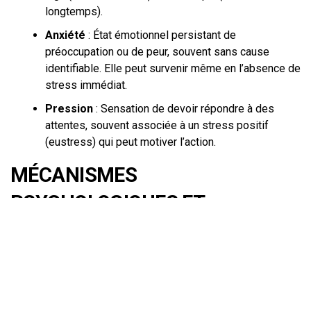
longtemps).
Anxiété
: État émotionnel persistant de
préoccupation ou de peur, souvent sans cause
identifiable. Elle peut survenir même en l’absence de
stress immédiat.
Pression
: Sensation de devoir répondre à des
attentes, souvent associée à un stress positif
(eustress) qui peut motiver l’action.
MÉCANISMES
PSYCHOLOGIQUES ET
NEUROBIOLOGIQUES
Réponses au Stress
Lorsque nous faisons face à une situation stressante,
notre corps active une série de réponses biologiques et