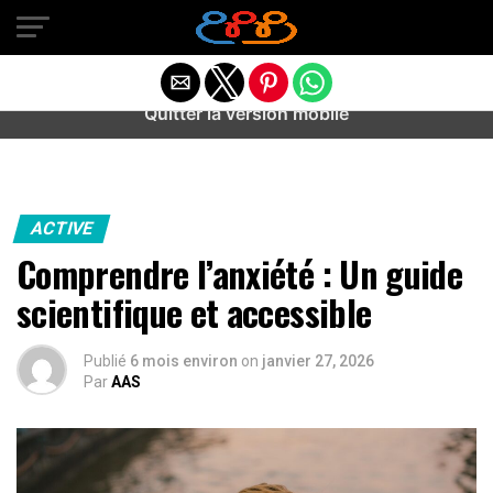
Warning
: preg_match(): Unknown modifier '/' in
/home/u589487443/domains/aideanxietestress.fr/public_h
content/plugins/idev-post-views/includes/class-bots.php
on line
130
Quitter la version mobile
ACTIVE
Comprendre l’anxiété : Un guide
scientifique et accessible
Publié
6 mois environ
on
janvier 27, 2026
Par
AAS