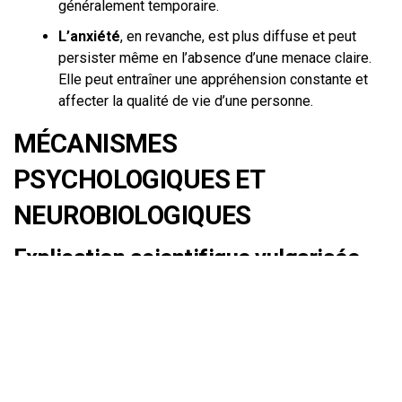
généralement temporaire.
L’anxiété
, en revanche, est plus diffuse et peut
persister même en l’absence d’une menace claire.
Elle peut entraîner une appréhension constante et
affecter la qualité de vie d’une personne.
MÉCANISMES
PSYCHOLOGIQUES ET
NEUROBIOLOGIQUES
Explication scientifique vulgarisée
L’anxiété implique une série de mécanismes complexes
qui relient la psychologie et la biologie. Au niveau
psychologique, l’anxiété peut être influencée par des
schémas de pensée négatifs, souvent liés à la façon dont
nous interprétons les événements et comment nous
percevons nos capacités à y faire face.