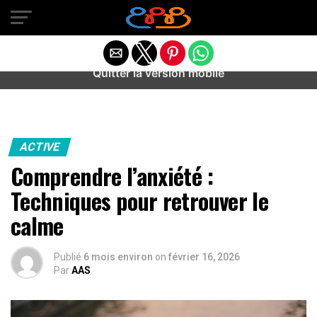
Warning
: preg_match(): Unknown modifier '/' in
/home/u589487443/domains/aideanxietestress.fr/public_h
content/plugins/idev-post-views/includes/class-bots.php
on line
130
Quitter la version mobile
ACTIVE
Comprendre l’anxiété :
Techniques pour retrouver le
calme
Publié
6 mois environ
on
février 16, 2026
Par
AAS