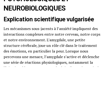
NEUROBIOLOGIQUES
Explication scientifique vulgarisée
Les mécanismes sous-jacents à l’anxiété impliquent des
interactions complexes entre notre cerveau, notre corps
et notre environnement. L’amygdale, une petite
structure cérébrale, joue un rôle clé dans le traitement
des émotions, en particulier la peur. Lorsque nous
percevons une menace, l’amygdale s’active et déclenche
une série de réactions physiologiques, notamment la
libération d’hormones comme l’adrénaline et le cortisol.
Neurosciences accessibles
Les neurosciences ont démontré que l’anxiété peut
également être influencée par la plasticité neuronale,
c’est-à-dire la capacité de notre cerveau à se remodeler