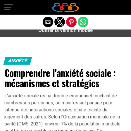
Warning
: preg_match(): Unknown modifier '/' in
/home/u589487443/domains/aideanxietestress.fr/public_h
content/plugins/idev-post-views/includes/class-bots.php
on line
130
Quitter la version mobile
ANXIÉTÉ
Comprendre l’anxiété sociale :
mécanismes et stratégies
L’anxiété sociale est un trouble émotionnel touchant de
nombreuses personnes, se manifestant par une peur
intense des interactions sociales et une crainte du
jugement des autres. Selon l’Organisation mondiale de la
santé (OMS, 2021), environ 7% de la population mondiale
souffre de ce trouble à un moment de sa vie. Ce