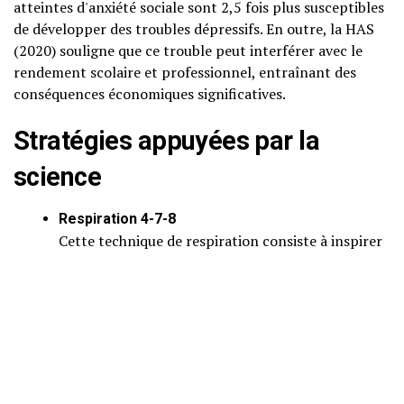
atteintes d'anxiété sociale sont 2,5 fois plus susceptibles
de développer des troubles dépressifs. En outre, la HAS
(2020) souligne que ce trouble peut interférer avec le
rendement scolaire et professionnel, entraînant des
conséquences économiques significatives.
Stratégies appuyées par la
science
Respiration 4-7-8
Cette technique de respiration consiste à inspirer
par le nez pendant 4 secondes, à retenir son
souffle pendant 7 secondes et à expirer lentement
par la bouche pendant 8 secondes. Elle aide à
calmer le système nerveux et à réduire les
symptômes d'anxiété.
Ancrage 5-4-3-2-1