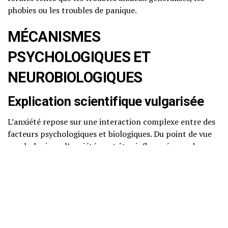
phobies ou les troubles de panique.
MÉCANISMES
PSYCHOLOGIQUES ET
NEUROBIOLOGIQUES
Explication scientifique vulgarisée
L’anxiété repose sur une interaction complexe entre des
facteurs psychologiques et biologiques. Du point de vue
psychologique, l’anxiété peut être influencée par des
schémas de pensée négatifs et des croyances
irrationnelles. Par exemple, un individu peut avoir
tendance à catastrophiser une situation, imaginant le
pire scénario possible.
Neurosciences accessibles