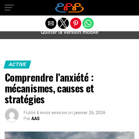
Warning
: preg_match(): Unknown modifier '/' in
/home/u589487443/domains/aideanxietestress.fr/public_h
content/plugins/idev-post-views/includes/class-bots.php
on line
130
Quitter la version mobile
ACTIVE
Comprendre l’anxiété :
mécanismes, causes et
stratégies
Publié
6 mois environ
on
janvier 26, 2026
Par
AAS