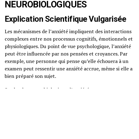
NEUROBIOLOGIQUES
Explication Scientifique Vulgarisée
Les mécanismes de l’anxiété impliquent des interactions
complexes entre nos processus cognitifs, émotionnels et
physiologiques. Du point de vue psychologique, l’anxiété
peut être influencée par nos pensées et croyances. Par
exemple, une personne qui pense qu’elle échouera à un
examen peut ressentir une anxiété accrue, même si elle a
bien préparé son sujet.
Sur le plan neurobiologique, l’anxiété est souvent
associée à des dysfonctionnements dans des circuits
cérébraux spécifiques, notamment ceux impliquant
l’amygdale, une structure clé dans le traitement des
émotions. L’amygdale joue un rôle primordial dans la
détection des menaces, déclenchant une réponse de lutte
ou de fuite qui mobilise notre corps pour faire face à la