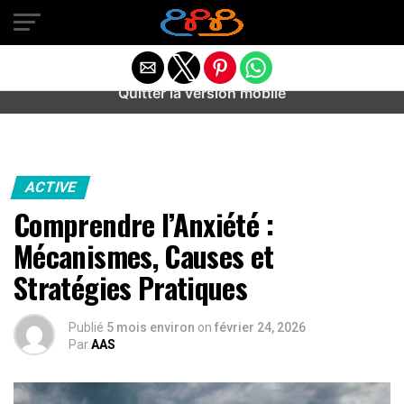
Warning
: preg_match(): Unknown modifier '/' in
/home/u589487443/domains/aideanxietestress.fr/public_h
content/plugins/idev-post-views/includes/class-bots.php
on line
130
Quitter la version mobile
ACTIVE
Comprendre l’Anxiété :
Mécanismes, Causes et
Stratégies Pratiques
Publié
5 mois environ
on
février 24, 2026
Par
AAS