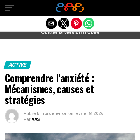
Warning
: preg_match(): Unknown modifier '/' in
/home/u589487443/domains/aideanxietestress.fr/public_h
content/plugins/idev-post-views/includes/class-bots.php
on line
130
Quitter la version mobile
ACTIVE
Comprendre l’anxiété :
Mécanismes, causes et
stratégies
Publié
6 mois environ
on
février 8, 2026
Par
AAS