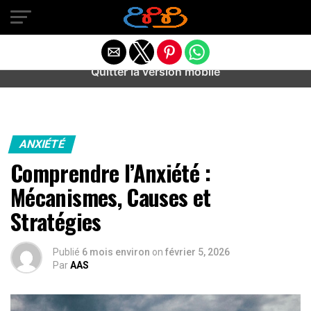
Warning
: preg_match(): Unknown modifier '/' in
/home/u589487443/domains/aideanxietestress.fr/public_h
content/plugins/idev-post-views/includes/class-bots.php
on line
130
Quitter la version mobile
ANXIÉTÉ
Comprendre l’Anxiété :
Mécanismes, Causes et
Stratégies
Publié
6 mois environ
on
février 5, 2026
Par
AAS