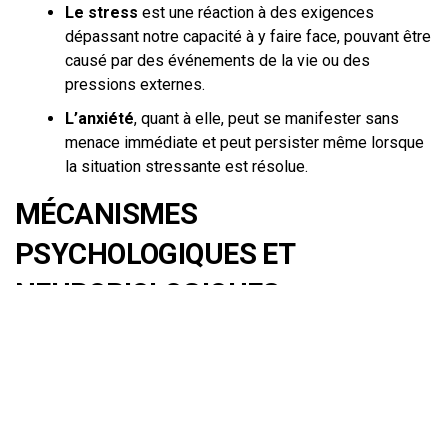
Le stress
est une réaction à des exigences
dépassant notre capacité à y faire face, pouvant être
causé par des événements de la vie ou des
pressions externes.
L’anxiété
, quant à elle, peut se manifester sans
menace immédiate et peut persister même lorsque
la situation stressante est résolue.
MÉCANISMES
PSYCHOLOGIQUES ET
NEUROBIOLOGIQUES
Explication scientifique vulgarisée
L’anxiété est le résultat d’interactions complexes entre
notre esprit et notre corps. Sur le plan psychologique,
elle est souvent liée à un processus de pensée négatif ou