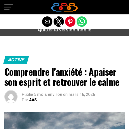
Warning
: preg_match(): Unknown modifier '/' in
/home/u589487443/domains/aideanxietestress.fr/public_h
content/plugins/idev-post-views/includes/class-bots.php
on line
130
Quitter la version mobile
ACTIVE
Comprendre l’anxiété : Apaiser
son esprit et retrouver le calme
Publié
5 mois environ
on
mars 16, 2026
Par
AAS