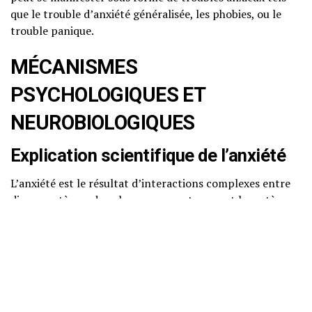
que le trouble d’anxiété généralisée, les phobies, ou le
trouble panique.
MÉCANISMES
PSYCHOLOGIQUES ET
NEUROBIOLOGIQUES
Explication scientifique de l’anxiété
L’anxiété est le résultat d’interactions complexes entre
divers systèmes dans le cerveau, notamment le système
limbique, qui régule les émotions, et le cortex préfrontal,
responsable de la prise de décisions et du raisonnement.
Lorsque vous ressentez de l’anxiété, votre cerveau évalue
une situation comme étant menaçante. Cela active le
système nerveux autonome, entraînant des réactions
physiques telles que l’augmentation du rythme cardiaque