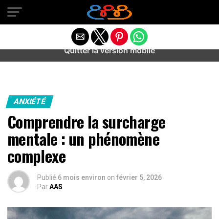
Warning
: preg_match(): Unknown modifier '/' in
/home/u589487443/domains/aideanxietestress.fr/public_h
content/plugins/idev-post-views/includes/class-bots.php
on line
130
Quitter la version mobile
ANXIÉTÉ
Comprendre la surcharge
mentale : un phénomène
complexe
Publié
6 mois environ
on
février 5, 2026
Par
AAS