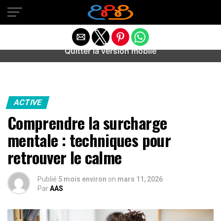
Warning
: preg_match(): Unknown modifier '/' in
/home/u589487443/domains/aideanxietestress.fr/public_h
content/plugins/idev-post-views/includes/class-bots.php
on line
130
Quitter la version mobile
ACTIVE
Comprendre la surcharge
mentale : techniques pour
retrouver le calme
Publié
5 mois environ
on
mars 11, 2026
Par
AAS