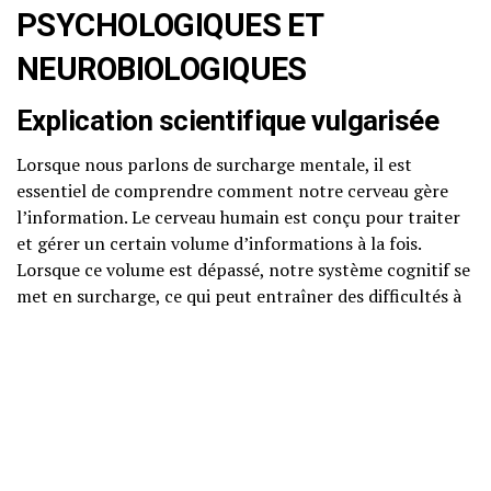
PSYCHOLOGIQUES ET
NEUROBIOLOGIQUES
Explication scientifique vulgarisée
Lorsque nous parlons de surcharge mentale, il est
essentiel de comprendre comment notre cerveau gère
l’information. Le cerveau humain est conçu pour traiter
et gérer un certain volume d’informations à la fois.
Lorsque ce volume est dépassé, notre système cognitif se
met en surcharge, ce qui peut entraîner des difficultés à
fonctionner efficacement.
Les neurosciences montrent que le cortex préfrontal, la
zone du cerveau responsable de la prise de décision et de
la gestion des tâches, peut devenir moins efficace en cas
de surcharge. Ceci est lié à une libération accrue de
cortisol, l’hormone du stress, qui peut altérer notre