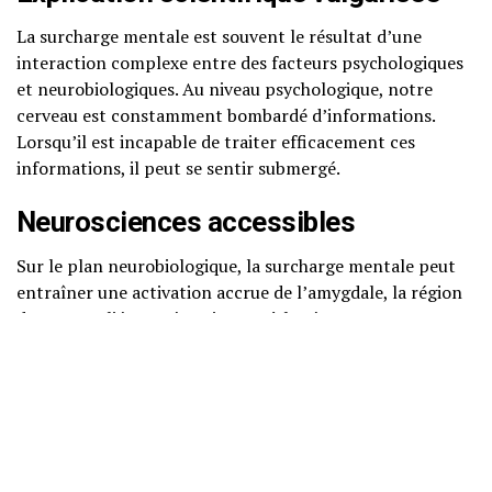
La surcharge mentale est souvent le résultat d’une
interaction complexe entre des facteurs psychologiques
et neurobiologiques. Au niveau psychologique, notre
cerveau est constamment bombardé d’informations.
Lorsqu’il est incapable de traiter efficacement ces
informations, il peut se sentir submergé.
Neurosciences accessibles
Sur le plan neurobiologique, la surcharge mentale peut
entraîner une activation accrue de l’amygdale, la région
du cerveau liée aux émotions et à la réponse au stress. En
même temps, le cortex préfrontal, responsable de la
prise de décision et de la concentration, peut devenir
moins efficace face à une surcharge d’informations. Cette
désynchronisation entre les différentes régions du
cerveau peut entraîner une diminution de la
performance cognitive et un sentiment de confusion.