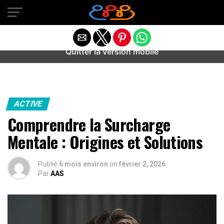
Warning
: preg_match(): Unknown modifier '/' in
/home/u589487443/domains/aideanxietestress.fr/public_h
content/plugins/idev-post-views/includes/class-bots.php
on line
130
Quitter la version mobile
ACTIVE
Comprendre la Surcharge
Mentale : Origines et Solutions
Publié
6 mois environ
on
février 2, 2026
Par
AAS