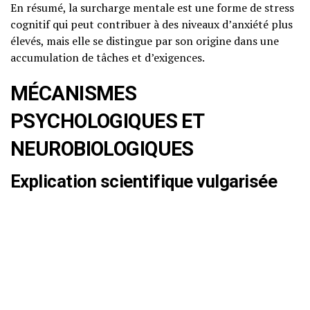
En résumé, la surcharge mentale est une forme de stress
cognitif qui peut contribuer à des niveaux d’anxiété plus
élevés, mais elle se distingue par son origine dans une
accumulation de tâches et d’exigences.
MÉCANISMES
PSYCHOLOGIQUES ET
NEUROBIOLOGIQUES
Explication scientifique vulgarisée
La surcharge mentale est souvent le résultat d’une
interaction complexe entre différents mécanismes
psychologiques et neurobiologiques. Sur le plan
psychologique, lorsque nous sommes confrontés à une
multitude de tâches à accomplir, notre cerveau peut
entrer dans un état d’alerte constant. Cela entraîne une
activation du système nerveux sympathique, qui prépare