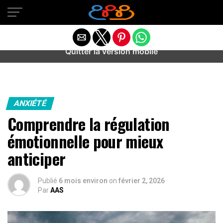
Warning
: preg_match(): Unknown modifier '/' in
/home/u589487443/domains/aideanxietestress.fr/public_h
content/plugins/idev-post-views/includes/class-bots.php
on line
130
Quitter la version mobile
ANXIÉTÉ
Comprendre la régulation
émotionnelle pour mieux
anticiper
Publié
6 mois environ
on
février 2, 2026
Par
AAS