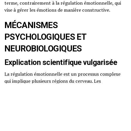
terme, contrairement à la régulation émotionnelle, qui
vise à gérer les émotions de manière constructive.
MÉCANISMES
PSYCHOLOGIQUES ET
NEUROBIOLOGIQUES
Explication scientifique vulgarisée
La régulation émotionnelle est un processus complexe
qui implique plusieurs régions du cerveau. Les
neurosciences montrent que le cortex préfrontal joue un
rôle crucial dans la modulation des émotions, en
particulier dans la prise de décision et le contrôle des
impulsions. D’autres régions, comme l’amygdale, sont
impliquées dans la détection des menaces et des
émotions négatives. Lorsque nous sommes confrontés à
une situation émotionnelle, ces régions interagissent