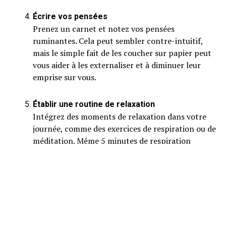
Écrire vos pensées
Prenez un carnet et notez vos pensées
ruminantes. Cela peut sembler contre-intuitif,
mais le simple fait de les coucher sur papier peut
vous aider à les externaliser et à diminuer leur
emprise sur vous.
Établir une routine de relaxation
Intégrez des moments de relaxation dans votre
journée, comme des exercices de respiration ou de
méditation. Même 5 minutes de respiration
profonde peuvent réduire l'anxiété et calmer
l'esprit.
Engager le corps
Faites une activité physique, même brève, comme
une marche de 15 minutes. Le mouvement aide à