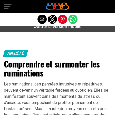
Warning
: preg_match(): Unknown modifier '/' in
/home/u589487443/domains/aideanxietestress.fr/public_h
content/plugins/idev-post-views/includes/class-bots.php
on line
130
Quitter la version mobile
ANXIÉTÉ
Comprendre et surmonter les
ruminations
Les ruminations, ces pensées intrusives et répétitives,
peuvent devenir un véritable fardeau au quotidien. Elles se
manifestent souvent dans des moments de stress ou
d’anxiété, vous empêchant de profiter pleinement de
l’instant présent. Mais il existe des moyens concrets pour
les apprivoiser. Dans cet article, nous allons explorer des