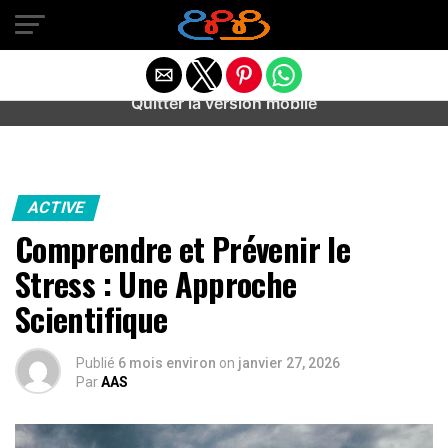
Warning
: preg_match(): Unknown modifier '/' in
/home/u589487443/domains/aideanxietestress.fr/public_h
content/plugins/idev-post-views/includes/class-bots.php
on line
130
Quitter la version mobile
ACTIVE
Comprendre et Prévenir le
Stress : Une Approche
Scientifique
Publié
6 mois environ
on
janvier 27, 2026
Par
AAS