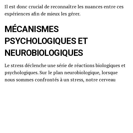
Il est donc crucial de reconnaître les nuances entre ces
expériences afin de mieux les gérer.
MÉCANISMES
PSYCHOLOGIQUES ET
NEUROBIOLOGIQUES
Le stress déclenche une série de réactions biologiques et
psychologiques. Sur le plan neurobiologique, lorsque
nous sommes confrontés à un stress, notre cerveau
active le système nerveux autonome, qui se divise en deux
parties : le système sympathique et le système
parasympathique.
Système sympathique
: Il déclenche la réponse de
« lutte ou fuite », entraînant une libération
d’hormones comme l’adrénaline et le cortisol. Ces