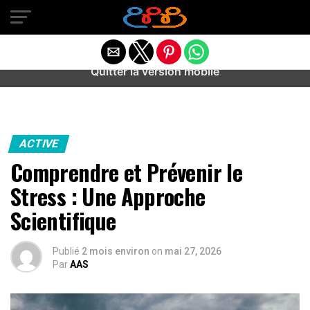
Warning
: preg_match(): Unknown modifier '/' in
/home/u589487443/domains/aideanxietestress.fr/public_h
content/plugins/idev-post-views/includes/class-bots.php
on line
130
Quitter la version mobile
ACTIVE
Comprendre et Prévenir le
Stress : Une Approche
Scientifique
Publié
2 mois environ
on
mai 27, 2026
Par
AAS