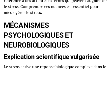
référence à des attentes externes qui peuvent augmenter
le stress. Comprendre ces nuances est essentiel pour
mieux gérer le stress.
MÉCANISMES
PSYCHOLOGIQUES ET
NEUROBIOLOGIQUES
Explication scientifique vulgarisée
Le stress active une réponse biologique complexe dans le
corps. Lorsque nous faisons face à une situation
stressante, notre hypothalamus libère des hormones qui
déclenchent la production d’adrénaline et de cortisol,
souvent appelées hormones du stress. Ces hormones
préparent notre corps à réagir, en augmentant notre
fréquence cardiaque, notre pression artérielle et notre
niveau d’énergie. Ce phénomène est souvent décrit