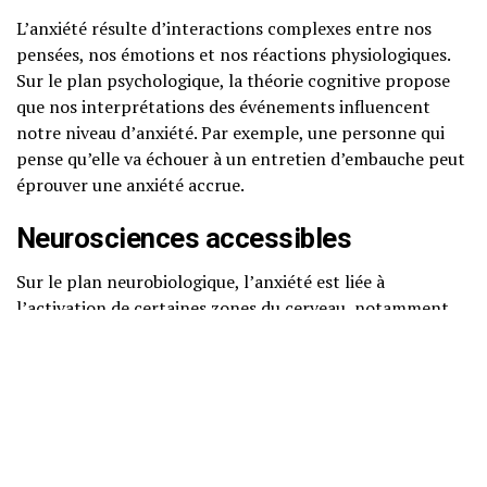
L’anxiété résulte d’interactions complexes entre nos
pensées, nos émotions et nos réactions physiologiques.
Sur le plan psychologique, la théorie cognitive propose
que nos interprétations des événements influencent
notre niveau d’anxiété. Par exemple, une personne qui
pense qu’elle va échouer à un entretien d’embauche peut
éprouver une anxiété accrue.
Neurosciences accessibles
Sur le plan neurobiologique, l’anxiété est liée à
l’activation de certaines zones du cerveau, notamment
l’amygdale, qui joue un rôle crucial dans la détection des
menaces. Lorsque nous percevons une menace, notre
amygdale s’active, entraînant une réponse de « lutte ou
fuite ». Cette réponse est accompagnée de la libération
de neurotransmetteurs tels que la noradrénaline et le
cortisol, qui préparent notre corps à réagir.