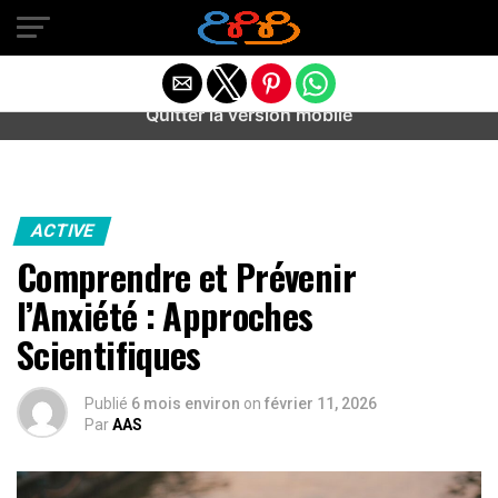
Warning
: preg_match(): Unknown modifier '/' in
/home/u589487443/domains/aideanxietestress.fr/public_h
content/plugins/idev-post-views/includes/class-bots.php
on line
130
Quitter la version mobile
ACTIVE
Comprendre et Prévenir
l’Anxiété : Approches
Scientifiques
Publié
6 mois environ
on
février 11, 2026
Par
AAS