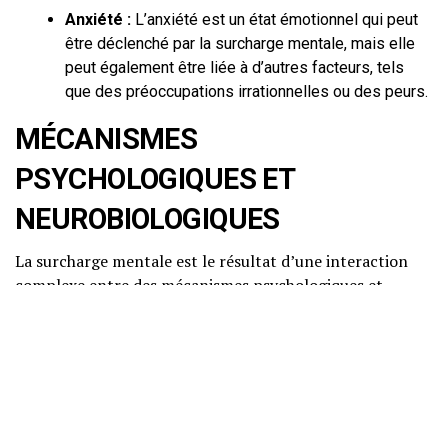
Anxiété :
L’anxiété est un état émotionnel qui peut
être déclenché par la surcharge mentale, mais elle
peut également être liée à d’autres facteurs, tels
que des préoccupations irrationnelles ou des peurs.
MÉCANISMES
PSYCHOLOGIQUES ET
NEUROBIOLOGIQUES
La surcharge mentale est le résultat d’une interaction
complexe entre des mécanismes psychologiques et
neurobiologiques.
Explication scientifique vulgarisée
Sur le plan psychologique, la surcharge mentale est
souvent liée à des attentes trop élevées, qu’elles soient
auto-imposées ou provenant de l’extérieur. Ce