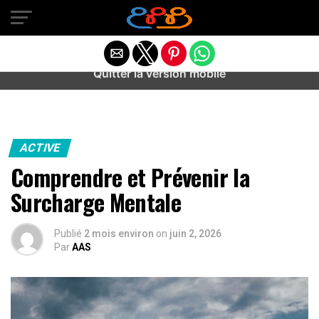
Warning
: preg_match(): Unknown modifier '/' in
/home/u589487443/domains/aideanxietestress.fr/public_h
content/plugins/idev-post-views/includes/class-bots.php
on line
130
Quitter la version mobile
ACTIVE
Comprendre et Prévenir la
Surcharge Mentale
Publié
2 mois environ
on
juin 2, 2026
Par
AAS