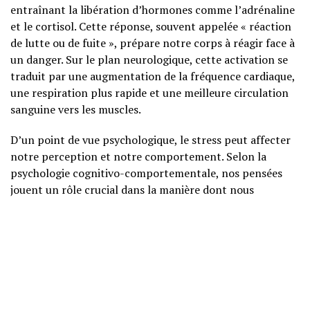
entraînant la libération d’hormones comme l’adrénaline
et le cortisol. Cette réponse, souvent appelée « réaction
de lutte ou de fuite », prépare notre corps à réagir face à
un danger. Sur le plan neurologique, cette activation se
traduit par une augmentation de la fréquence cardiaque,
une respiration plus rapide et une meilleure circulation
sanguine vers les muscles.
D’un point de vue psychologique, le stress peut affecter
notre perception et notre comportement. Selon la
psychologie cognitivo-comportementale, nos pensées
jouent un rôle crucial dans la manière dont nous
ressentons le stress. Par exemple, une personne qui
interprète une situation comme une menace aura une
réaction de stress plus intense qu’une personne qui la
perçoit comme un défi à relever.
CAUSES ET FACTEURS