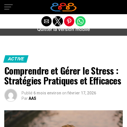
Warning
: preg_match(): Unknown modifier '/' in
/home/u589487443/domains/aideanxietestress.fr/public_h
content/plugins/idev-post-views/includes/class-bots.php
on line
130
Quitter la version mobile
ACTIVE
Comprendre et Gérer le Stress :
Stratégies Pratiques et Efficaces
Publié
6 mois environ
on
février 17, 2026
Par
AAS