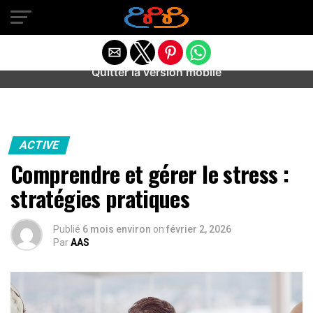
Warning
: preg_match(): Unknown modifier '/' in
/home/u589487443/domains/aideanxietestress.fr/public_h
content/plugins/idev-post-views/includes/class-bots.php
on line
130
Quitter la version mobile
ACTIVE
Comprendre et gérer le stress :
stratégies pratiques
Publié
6 mois environ
on
février 2, 2026
Par
AAS