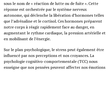
sous le nom de « réaction de lutte ou de fuite ». Cette
réponse est orchestrée par le système nerveux
autonome, qui déclenche la libération d’hormones telles
que l’adrénaline et le cortisol. Ces hormones préparent
notre corps à réagir rapidement face au danger, en
augmentant le rythme cardiaque, la pression artérielle et
en mobilisant de l’énergie.
Sur le plan psychologique, le stress peut également être
influencé par nos perceptions et nos croyances. La
psychologie cognitivo-comportementale (TCC) nous
enseigne que nos pensées peuvent affecter nos émotions
et nos comportements. Ainsi, une pensée négative face à
une situation stressante peut exacerber notre ressenti de
stress, tandis qu’une approche plus positive et réaliste
peut atténuer cette pression.
CAUSES ET FACTEURS