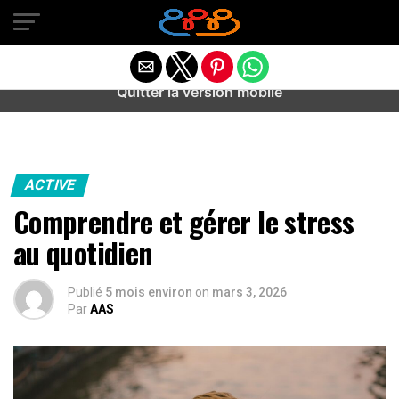
Warning
: preg_match(): Unknown modifier '/' in
/home/u589487443/domains/aideanxietestress.fr/public_h
content/plugins/idev-post-views/includes/class-bots.php
on line
130
Quitter la version mobile
ACTIVE
Comprendre et gérer le stress
au quotidien
Publié
5 mois environ
on
mars 3, 2026
Par
AAS