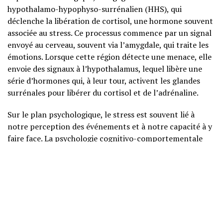
hypothalamo-hypophyso-surrénalien (HHS), qui
déclenche la libération de cortisol, une hormone souvent
associée au stress. Ce processus commence par un signal
envoyé au cerveau, souvent via l’amygdale, qui traite les
émotions. Lorsque cette région détecte une menace, elle
envoie des signaux à l’hypothalamus, lequel libère une
série d’hormones qui, à leur tour, activent les glandes
surrénales pour libérer du cortisol et de l’adrénaline.
Sur le plan psychologique, le stress est souvent lié à
notre perception des événements et à notre capacité à y
faire face. La psychologie cognitivo-comportementale
(TCC) insiste sur l’importance des pensées et des
croyances dans notre réponse au stress. Par exemple,
une personne qui interprète une critique comme une
menace à son estime de soi peut éprouver un stress plus
intense qu’une autre qui perçoit cette même critique
comme une opportunité d’apprentissage.