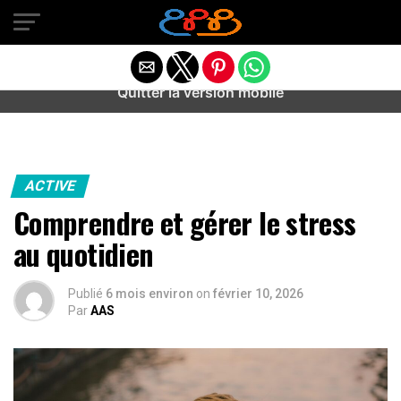
Warning
: preg_match(): Unknown modifier '/' in
/home/u589487443/domains/aideanxietestress.fr/public_h
content/plugins/idev-post-views/includes/class-bots.php
on line
130
Quitter la version mobile
ACTIVE
Comprendre et gérer le stress
au quotidien
Publié
6 mois environ
on
février 10, 2026
Par
AAS