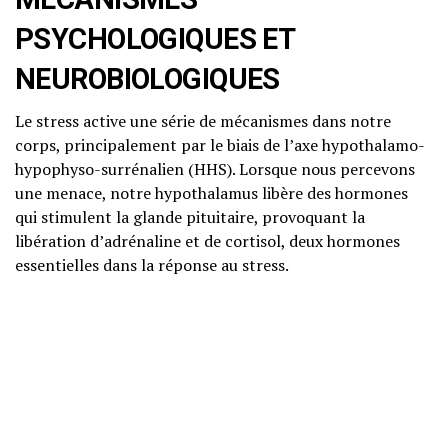
PSYCHOLOGIQUES ET
NEUROBIOLOGIQUES
Le stress active une série de mécanismes dans notre
corps, principalement par le biais de l’axe hypothalamo-
hypophyso-surrénalien (HHS). Lorsque nous percevons
une menace, notre hypothalamus libère des hormones
qui stimulent la glande pituitaire, provoquant la
libération d’adrénaline et de cortisol, deux hormones
essentielles dans la réponse au stress.
Neurosciences accessibles
Réaction de lutte ou de fuite
: Cette réponse
primitive nous prépare à réagir face à un danger. Elle
augmente le rythme cardiaque, la pression artérielle
et prépare les muscles à l’action. Bien que cette