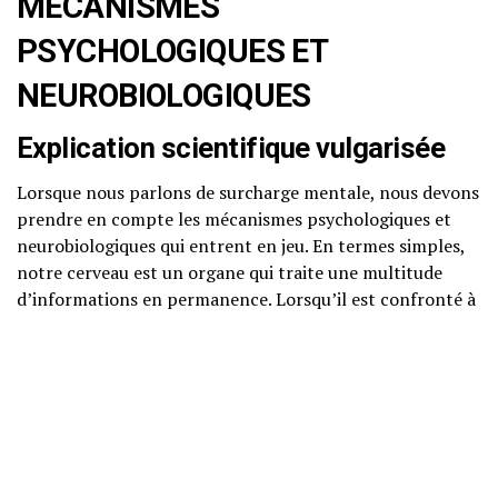
MÉCANISMES
PSYCHOLOGIQUES ET
NEUROBIOLOGIQUES
Explication scientifique vulgarisée
Lorsque nous parlons de surcharge mentale, nous devons
prendre en compte les mécanismes psychologiques et
neurobiologiques qui entrent en jeu. En termes simples,
notre cerveau est un organe qui traite une multitude
d’informations en permanence. Lorsqu’il est confronté à
un trop grand nombre d’exigences, il peut devenir
surchargé, ce qui entraîne des difficultés d’attention, de
mémoire et de prise de décision.
Neurosciences accessibles
Des études en neurosciences montrent que la surcharge