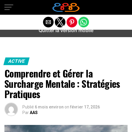
Warning
: preg_match(): Unknown modifier '/' in
/home/u589487443/domains/aideanxietestress.fr/public_h
content/plugins/idev-post-views/includes/class-bots.php
on line
130
Quitter la version mobile
ACTIVE
Comprendre et Gérer la
Surcharge Mentale : Stratégies
Pratiques
Publié
6 mois environ
on
février 17, 2026
Par
AAS