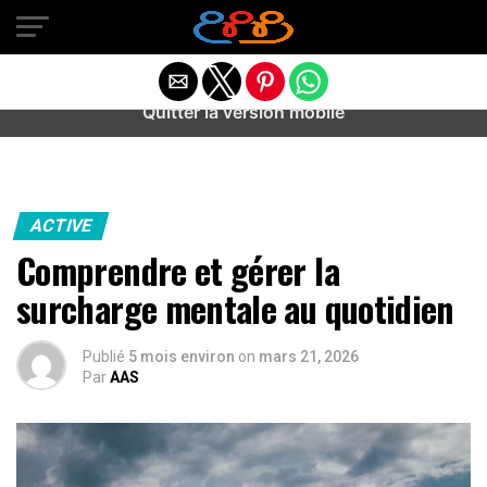
Warning
: preg_match(): Unknown modifier '/' in
/home/u589487443/domains/aideanxietestress.fr/public_h
content/plugins/idev-post-views/includes/class-bots.php
on line
130
Quitter la version mobile
ACTIVE
Comprendre et gérer la
surcharge mentale au quotidien
Publié
5 mois environ
on
mars 21, 2026
Par
AAS