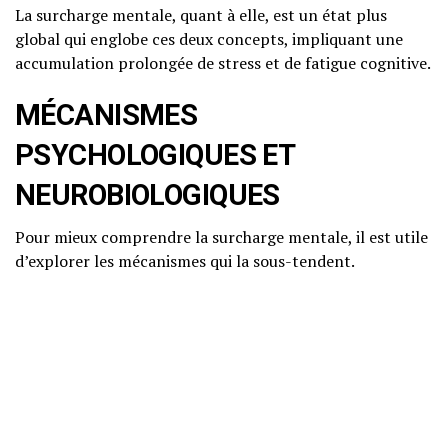
La surcharge mentale, quant à elle, est un état plus
global qui englobe ces deux concepts, impliquant une
accumulation prolongée de stress et de fatigue cognitive.
MÉCANISMES
PSYCHOLOGIQUES ET
NEUROBIOLOGIQUES
Pour mieux comprendre la surcharge mentale, il est utile
d’explorer les mécanismes qui la sous-tendent.
Explication scientifique vulgarisée
Lorsqu’une personne est confrontée à une surcharge
mentale, son cerveau est constamment en mode
« alerte ». Cela signifie que le système nerveux
sympathique est activé, libérant des hormones du stress
comme le cortisol. Ce processus, appelé réponse au