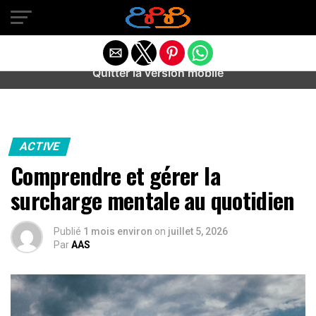
Warning
: preg_match(): Unknown modifier '/' in
/home/u589487443/domains/aideanxietestress.fr/public_h
content/plugins/idev-post-views/includes/class-bots.php
on line
130
Quitter la version mobile
ACTIVE
Comprendre et gérer la
surcharge mentale au quotidien
Publié
1 mois environ
on
juillet 5, 2026
Par
AAS