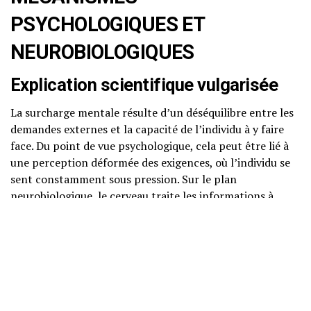
PSYCHOLOGIQUES ET
NEUROBIOLOGIQUES
Explication scientifique vulgarisée
La surcharge mentale résulte d’un déséquilibre entre les
demandes externes et la capacité de l’individu à y faire
face. Du point de vue psychologique, cela peut être lié à
une perception déformée des exigences, où l’individu se
sent constamment sous pression. Sur le plan
neurobiologique, le cerveau traite les informations à
travers des circuits neuronaux qui peuvent être affectés
par la surcharge. Lorsque ces circuits sont constamment
sollicités, cela peut entraîner une fatigue cognitive.
Neurosciences accessibles
Des études en neurosciences montrent que le cortex