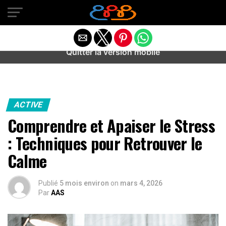
Warning
: preg_match(): Unknown modifier '/' in
/home/u589487443/domains/aideanxietestress.fr/public_h
content/plugins/idev-post-views/includes/class-bots.php
on line
130
Quitter la version mobile
ACTIVE
Comprendre et Apaiser le Stress
: Techniques pour Retrouver le
Calme
Publié
5 mois environ
on
mars 4, 2026
Par
AAS