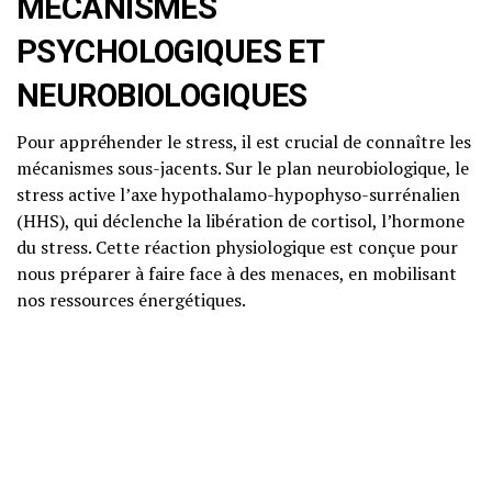
MÉCANISMES
PSYCHOLOGIQUES ET
NEUROBIOLOGIQUES
Pour appréhender le stress, il est crucial de connaître les
mécanismes sous-jacents. Sur le plan neurobiologique, le
stress active l’axe hypothalamo-hypophyso-surrénalien
(HHS), qui déclenche la libération de cortisol, l’hormone
du stress. Cette réaction physiologique est conçue pour
nous préparer à faire face à des menaces, en mobilisant
nos ressources énergétiques.
Psychologiquement, le stress est étroitement lié à nos
pensées et à nos perceptions. La psychologie cognitivo-
comportementale nous enseigne que nos croyances et
nos interprétations d’une situation peuvent influencer
notre réponse au stress. Par exemple, une personne qui
perçoit une situation comme menaçante en souffrira