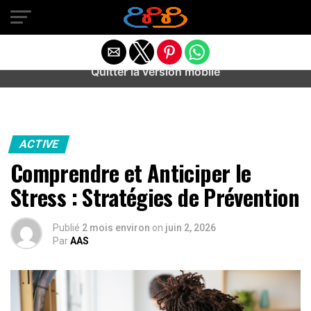
Warning
: preg_match(): Unknown modifier '/' in
/home/u589487443/domains/aideanxietestress.fr/public_h
content/plugins/idev-post-views/includes/class-bots.php
on line
130
Quitter la version mobile
ACTIVE
Comprendre et Anticiper le
Stress : Stratégies de Prévention
Publié
2 mois environ
on
juin 2, 2026
Par
AAS