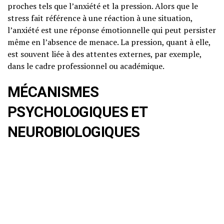
proches tels que l’anxiété et la pression. Alors que le
stress fait référence à une réaction à une situation,
l’anxiété est une réponse émotionnelle qui peut persister
même en l’absence de menace. La pression, quant à elle,
est souvent liée à des attentes externes, par exemple,
dans le cadre professionnel ou académique.
MÉCANISMES
PSYCHOLOGIQUES ET
NEUROBIOLOGIQUES
Réponse au stress
La réponse au stress est un mécanisme adaptatif qui a
évolué pour protéger l’individu face à des menaces.
Lorsqu’une personne perçoit une menace, le cerveau
active l’axe hypothalamo-hypophyso-surrénalien (HHS),
ce qui entraîne la libération de cortisol et d’autres