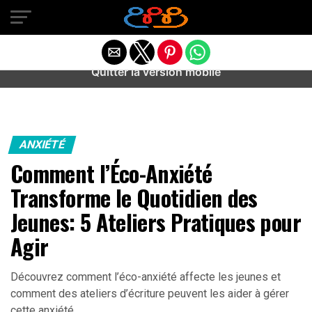
Warning
: preg_match(): Unknown modifier '/' in
/home/u589487443/domains/aideanxietestress.fr/public_h
content/plugins/idev-post-views/includes/class-bots.php
on line
130
Quitter la version mobile
ANXIÉTÉ
Comment l’Éco-Anxiété
Transforme le Quotidien des
Jeunes: 5 Ateliers Pratiques pour
Agir
Découvrez comment l’éco-anxiété affecte les jeunes et
comment des ateliers d’écriture peuvent les aider à gérer
cette anxiété.