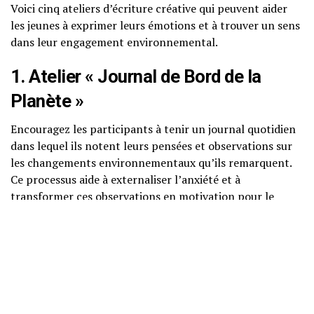
Voici cinq ateliers d’écriture créative qui peuvent aider
les jeunes à exprimer leurs émotions et à trouver un sens
dans leur engagement environnemental.
1. Atelier « Journal de Bord de la
Planète »
Encouragez les participants à tenir un journal quotidien
dans lequel ils notent leurs pensées et observations sur
les changements environnementaux qu’ils remarquent.
Ce processus aide à externaliser l’anxiété et à
transformer ces observations en motivation pour le
changement.
2. Écriture de Lettres à la Terre
Dans cet atelier, les jeunes écrivent des lettres à la Terre
Mère. Cela leur permet de personnifier la planète et de
développer une relation plus intime et empathique avec