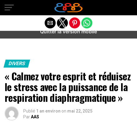
Warning
: preg_match(): Unknown modifier '/' in
/home/u589487443/domains/aideanxietestress.fr/public_h
content/plugins/idev-post-views/includes/class-bots.php
on line
130
Quitter la version mobile
DIVERS
« Calmez votre esprit et réduisez
le stress avec la puissance de la
respiration diaphragmatique »
Publié
1 an environ
on
mai 22, 2025
Par
AAS