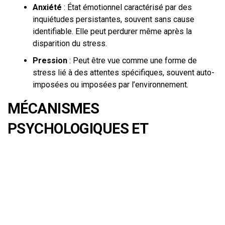
Anxiété
: État émotionnel caractérisé par des
inquiétudes persistantes, souvent sans cause
identifiable. Elle peut perdurer même après la
disparition du stress.
Pression
: Peut être vue comme une forme de
stress lié à des attentes spécifiques, souvent auto-
imposées ou imposées par l’environnement.
MÉCANISMES
PSYCHOLOGIQUES ET
NEUROBIOLOGIQUES
Réponse au stress : Le rôle du
système limbique
Lorsqu’une personne fait face à un stress, son cerveau
active la réponse de lutte ou de fuite, impliquant