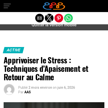
Warning
: preg_match(): Unknown modifier '/' in
/home/u589487443/domains/aideanxietestress.fr/public_h
content/plugins/idev-post-views/includes/class-bots.php
on line
130
Quitter la version mobile
ACTIVE
Apprivoiser le Stress :
Techniques d’Apaisement et
Retour au Calme
Publié
2 mois environ
on
juin 6, 2026
Par
AAS