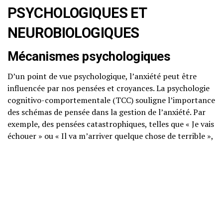
PSYCHOLOGIQUES ET
NEUROBIOLOGIQUES
Mécanismes psychologiques
D’un point de vue psychologique, l’anxiété peut être
influencée par nos pensées et croyances. La psychologie
cognitivo-comportementale (TCC) souligne l’importance
des schémas de pensée dans la gestion de l’anxiété. Par
exemple, des pensées catastrophiques, telles que « Je vais
échouer » ou « Il va m’arriver quelque chose de terrible »,
peuvent amplifier les sentiments d’anxiété.
Neurosciences de l’anxiété
Sur le plan neurobiologique, l’anxiété est liée à l’activité
de certaines zones du cerveau, notamment l’amygdale,
qui joue un rôle clé dans le traitement des émotions et la