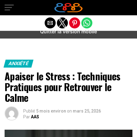
Warning
: preg_match(): Unknown modifier '/' in
/home/u589487443/domains/aideanxietestress.fr/public_h
content/plugins/idev-post-views/includes/class-bots.php
on line
130
Quitter la version mobile
ANXIÉTÉ
Apaiser le Stress : Techniques
Pratiques pour Retrouver le
Calme
Publié
5 mois environ
on
mars 25, 2026
Par
AAS