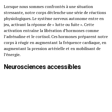
Lorsque nous sommes confrontés à une situation
stressante, notre corps déclenche une série de réactions
physiologiques. Le système nerveux autonome entre en
jeu, activant la réponse de « lutte ou fuite ». Cette
activation entraîne la libération d’hormones comme
l’adrénaline et le cortisol. Ces hormones préparent notre
corps à réagir en augmentant la fréquence cardiaque, en
augmentant la pression artérielle et en mobilisant de
l’énergie.
Neurosciences accessibles
Les recherches en neurosciences ont montré que le
stress chronique peut modifier la structure et le
fonctionnement du cerveau. Par exemple, le cortex
préfrontal, qui est impliqué dans la prise de décision et le
contrôle des émotions, peut être altéré. De plus,
l’hippocampe, essentiel pour la mémoire et