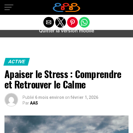
Warning
: preg_match(): Unknown modifier '/' in
/home/u589487443/domains/aideanxietestress.fr/public_h
content/plugins/idev-post-views/includes/class-bots.php
on line
130
Quitter la version mobile
ACTIVE
Apaiser le Stress : Comprendre
et Retrouver le Calme
Publié
6 mois environ
on
février 1, 2026
Par
AAS