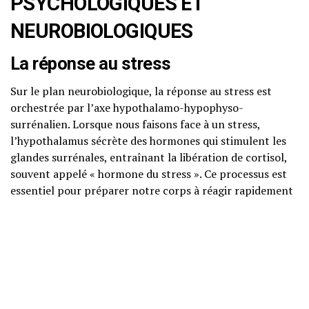
PSYCHOLOGIQUES ET
NEUROBIOLOGIQUES
La réponse au stress
Sur le plan neurobiologique, la réponse au stress est
orchestrée par l’axe hypothalamo-hypophyso-
surrénalien. Lorsque nous faisons face à un stress,
l’hypothalamus sécrète des hormones qui stimulent les
glandes surrénales, entraînant la libération de cortisol,
souvent appelé « hormone du stress ». Ce processus est
essentiel pour préparer notre corps à réagir rapidement
face à une menace.
Les effets sur le cerveau
Des études en neurosciences montrent que le stress
prolongé peut influencer la structure et le
fonctionnement du cerveau. Par exemple, il peut affecter