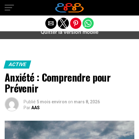
Warning
: preg_match(): Unknown modifier '/' in
/home/u589487443/domains/aideanxietestress.fr/public_h
content/plugins/idev-post-views/includes/class-bots.php
on line
130
Quitter la version mobile
ACTIVE
Anxiété : Comprendre pour
Prévenir
Publié
5 mois environ
on
mars 8, 2026
Par
AAS