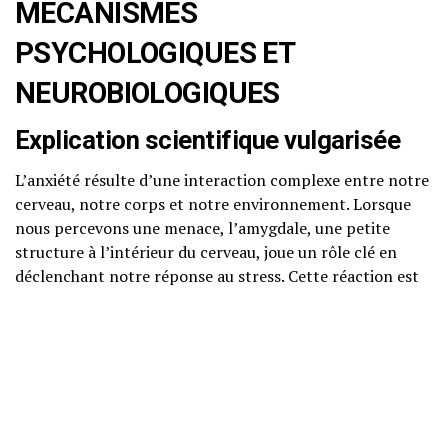
MÉCANISMES
PSYCHOLOGIQUES ET
NEUROBIOLOGIQUES
Explication scientifique vulgarisée
L’anxiété résulte d’une interaction complexe entre notre
cerveau, notre corps et notre environnement. Lorsque
nous percevons une menace, l’amygdale, une petite
structure à l’intérieur du cerveau, joue un rôle clé en
déclenchant notre réponse au stress. Cette réaction est
souvent décrite comme la lutte ou la fuite, où notre
corps se prépare à affronter ou à fuir le danger.
D’un point de vue psychologique, l’anxiété peut
également être influencée par nos pensées et nos
croyances. La psychologie cognitivo-comportementale
(TCC) met en avant que nos pensées peuvent alimenter