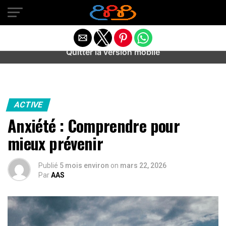
Warning
: preg_match(): Unknown modifier '/' in
/home/u589487443/domains/aideanxietestress.fr/public_h
content/plugins/idev-post-views/includes/class-bots.php
on line
130
Quitter la version mobile
ACTIVE
Anxiété : Comprendre pour
mieux prévenir
Publié
5 mois environ
on
mars 22, 2026
Par
AAS