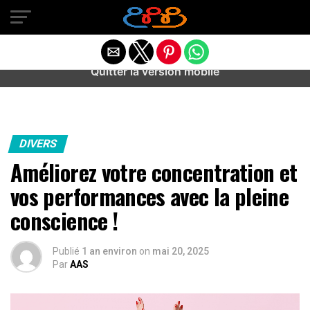
Warning
: preg_match(): Unknown modifier '/' in
/home/u589487443/domains/aideanxietestress.fr/public_h
content/plugins/idev-post-views/includes/class-bots.php
on line
130
Quitter la version mobile
DIVERS
Améliorez votre concentration et
vos performances avec la pleine
conscience !
Publié
1 an environ
on
mai 20, 2025
Par
AAS